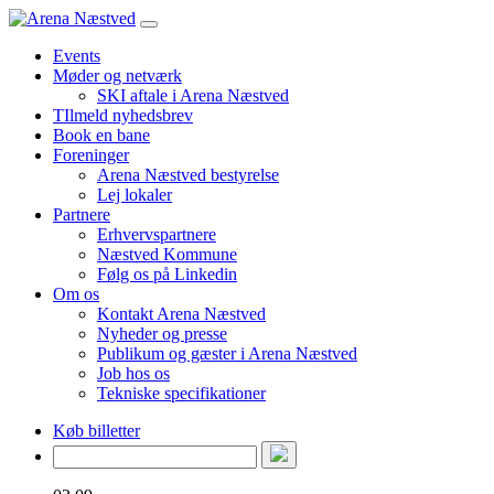
Events
Møder og netværk
SKI aftale i Arena Næstved
TIlmeld nyhedsbrev
Book en bane
Foreninger
Arena Næstved bestyrelse
Lej lokaler
Partnere
Erhvervspartnere
Næstved Kommune
Følg os på Linkedin
Om os
Kontakt Arena Næstved
Nyheder og presse
Publikum og gæster i Arena Næstved
Job hos os
Tekniske specifikationer
Køb billetter
Søg
efter: