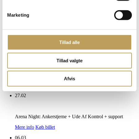
Mere info
Køb billet
23.01
Marketing
Danmarks Underholdnings-orkester hylder Kim Larsen
Tillad alle
Mere info
Køb billet
30.01
Tillad valgte
Kim Wilde
Afvis
Mere info
Køb billet
27.02
Arena Night: Ankerstjerne + Ude Af Kontrol + support
Mere info
Køb billet
06.03