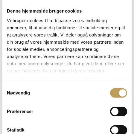
Bolig & livsstilsmesse
Denne hjemmeside bruger cookies
Mere info
Køb billet
Vi bruger cookies til at tilpasse vores indhold og
22.10
annoncer, til at vise dig funktioner til sociale medier og til
at analysere vores trafik. Vi deler også oplysninger om
din brug af vores hjemmeside med vores partnere inden
NENA LIVE
for sociale medier, annonceringspartnere og
Mere info
Køb billet
analysepartnere. Vores partnere kan kombinere disse
07.11
data med andre oplysninger, du har givet dem, eller som
de har indsamlet fra din brug af deres tjenester.
Simba Prisen 2026
Samtykkevalg
Nødvendig
Mere info
Køb billet
13.11
Præferencer
Mesterstykker – Copenhagen Phil
Statistik