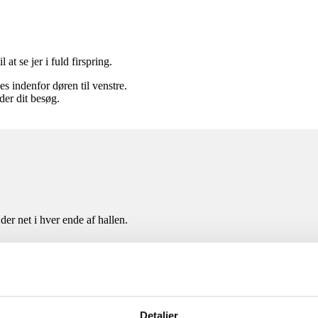
at se jer i fuld firspring.
s indenfor døren til venstre.
der dit besøg.
der net i hver ende af hallen.
, hvis du lige får trang til en bordtenniskamp. Bordet er slået op og stå
Detaljer