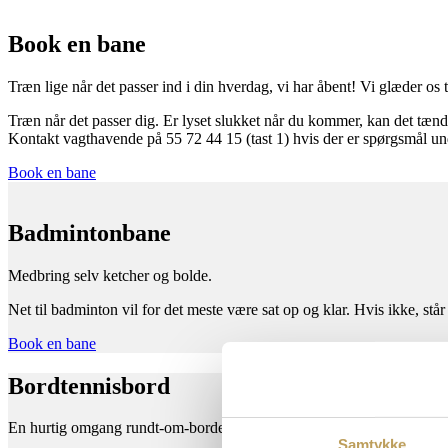
Book en bane
Træn lige når det passer ind i din hverdag, vi har åbent! Vi glæder os til 
Træn når det passer dig. Er lyset slukket når du kommer, kan det tænde
Kontakt vagthavende på 55 72 44 15 (tast 1) hvis der er spørgsmål un
Book en bane
Badmintonbane
Medbring selv ketcher og bolde.
Net til badminton vil for det meste være sat op og klar. Hvis ikke, står 
Book en bane
Bordtennisbord
En hurtig omgang rundt-om-bordet? Vi har bat og bolde, som du kan låne
Samtykke