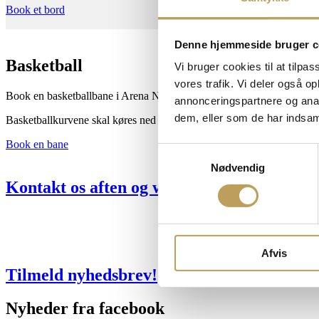
Book et bord
Denne hjemmeside bruger c
Basketball
Vi bruger cookies til at tilpas
vores trafik. Vi deler også 
Book en basketballbane i Arena Næstved. Medbring selv indendørssk
annonceringspartnere og anal
dem, eller som de har indsaml
Basketballkurvene skal køres ned ved ankomst – god fornøjelse!
Book en bane
Samtykkevalg
Nødvendig
Kontakt os aften og weekend
Afvis
Tilmeld nyhedsbrev!
Nyheder fra facebook