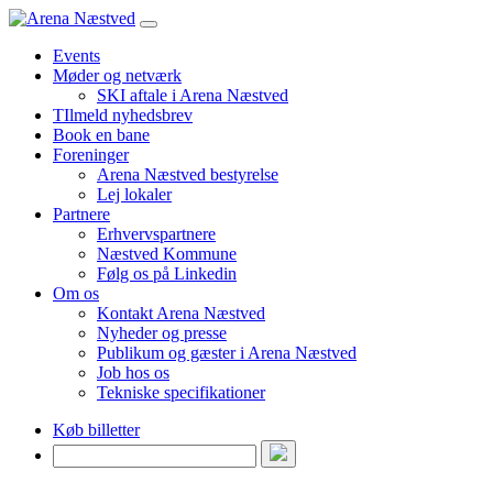
Events
Møder og netværk
SKI aftale i Arena Næstved
TIlmeld nyhedsbrev
Book en bane
Foreninger
Arena Næstved bestyrelse
Lej lokaler
Partnere
Erhvervspartnere
Næstved Kommune
Følg os på Linkedin
Om os
Kontakt Arena Næstved
Nyheder og presse
Publikum og gæster i Arena Næstved
Job hos os
Tekniske specifikationer
Køb billetter
Søg
efter: