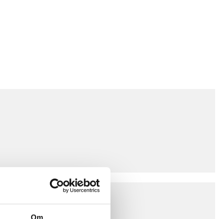
r klar til dig!
Om