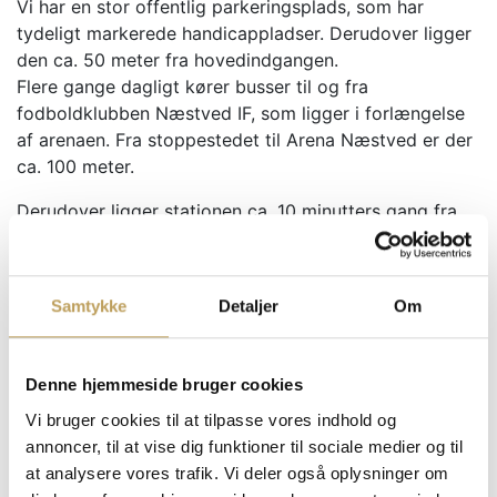
Vi har en stor offentlig parkeringsplads, som har
tydeligt markerede handicappladser. Derudover ligger
den ca. 50 meter fra hovedindgangen.
Flere gange dagligt kører busser til og fra
fodboldklubben Næstved IF, som ligger i forlængelse
af arenaen. Fra stoppestedet til Arena Næstved er der
ca. 100 meter.
Derudover ligger stationen ca. 10 minutters gang fra
arenaen.
Vi er guldcertificeret af
Samtykke
Detaljer
Om
Volue
Arena Næstved
er guldcertificeret af Volue og
Denne hjemmeside bruger cookies
dermed blåstemplet som et spillested for alle. Volue er
Vi bruger cookies til at tilpasse vores indhold og
et samarbejde mellem Roskilde Festival,
annoncer, til at vise dig funktioner til sociale medier og til
Muskelsvindfonden, Sammenslutningen Unge med
at analysere vores trafik. Vi deler også oplysninger om
Handicap og Interesseorganisationen Dansk Live, der