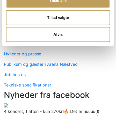
Tillad alle
Lyspolitik
I Arena Næstved vil der være events, hvor der
Tillad valgte
benyttes hurtigt skiftende lyssætninger og/eller
stroboskoblys. Hvis dette er tilfældet, vil vi altid
oplyse gæsterne på inforskærme i foyeren.
Afvis
Kontakt Arena Næstved
Nyheder og presse
Publikum og gæster i Arena Næstved
Job hos os
Tekniske specifikationer
Nyheder fra facebook
4 koncert, 1 aften - kun 270kr!🔥 Det er nuuuu(!)