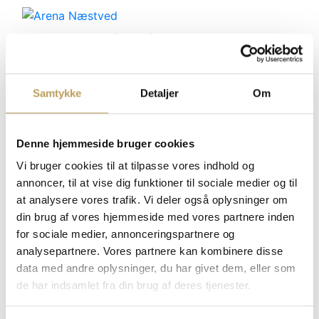
Nyheder fra facebook
4 koncert, 1 aften - kun 270kr!
Det er nuuuu(!)
Samtykke
Detaljer
Om
billetten skal sikres!
Prisen stiger i morgen, så det er
sidste chance!
https://arenanaestved.dk/event/arenanight/
Denne hjemmeside bruger cookies
Vi bruger cookies til at tilpasse vores indhold og
31. maj 2025
Læs nyheden
annoncer, til at vise dig funktioner til sociale medier og til
at analysere vores trafik. Vi deler også oplysninger om
din brug af vores hjemmeside med vores partnere inden
for sociale medier, annonceringspartnere og
Køb nu - prisen stiger i morgen!🎟
analysepartnere. Vores partnere kan kombinere disse
31. maj 2025
Læs nyheden
data med andre oplysninger, du har givet dem, eller som
de har indsamlet fra din brug af deres tjenester.