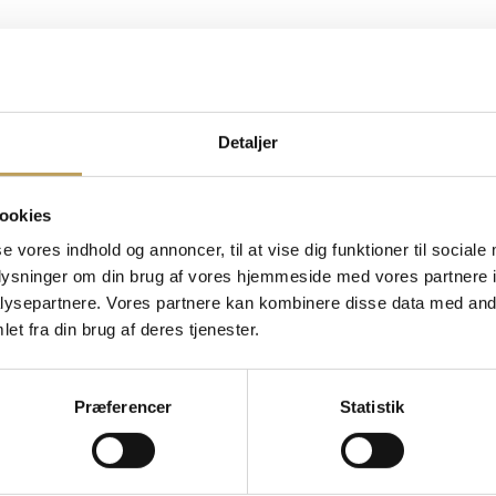
ordelsklub
.
es SMS-system indenfor få minutter.
Detaljer
er til særlige events og meget mere – direkte på SMS.
.
ookies
se vores indhold og annoncer, til at vise dig funktioner til sociale
oplysninger om din brug af vores hjemmeside med vores partnere i
ysepartnere. Vores partnere kan kombinere disse data med andr
et fra din brug af deres tjenester.
!💥 Prisen stiger i morgen, så det er sidste chance! https://arenanaestved
Præferencer
Statistik