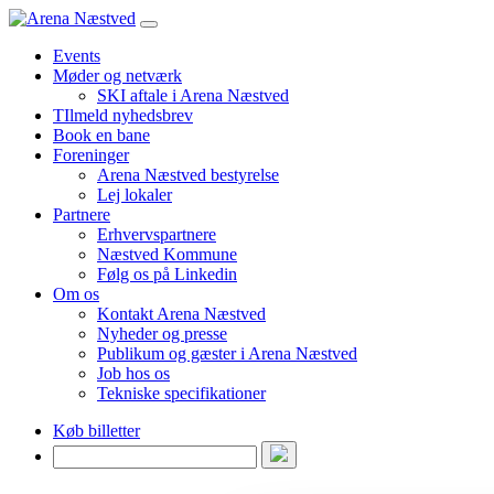
Events
Møder og netværk
SKI aftale i Arena Næstved
TIlmeld nyhedsbrev
Book en bane
Foreninger
Arena Næstved bestyrelse
Lej lokaler
Partnere
Erhvervspartnere
Næstved Kommune
Følg os på Linkedin
Om os
Kontakt Arena Næstved
Nyheder og presse
Publikum og gæster i Arena Næstved
Job hos os
Tekniske specifikationer
Køb billetter
Søg
efter: