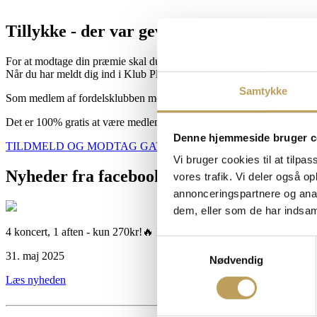
Tillykke - der var gevinst!
For at modtage din præmie skal du blot melde dig ind i vores
gratis f
Når du har meldt dig ind i Klub Play modtager du din gevinst via vor
Samtykke
Som medlem af fordelsklubben modtager du nyheder, tilbud, invitation
Det er 100% gratis at være medlem, og du kan altid melde dig ud igen
Denne hjemmeside bruger c
TILDMELD OG MODTAG GAVE
Vi bruger cookies til at tilpas
Nyheder fra facebook
vores trafik. Vi deler også 
annonceringspartnere og anal
dem, eller som de har indsaml
4 koncert, 1 aften - kun 270kr!🔥 Det er nuuuu(!) billetten skal sikres
Samtykkevalg
31. maj 2025
Nødvendig
Læs nyheden