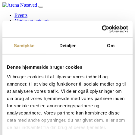
Events
Møder og netværk
SKI aftale i Arena Næstved
TIlmeld nyhedsbrev
Book en bane
Foreninger
Samtykke
Detaljer
Om
Arena Næstved bestyrelse
Lej lokaler
Partnere
Erhvervspartnere
Denne hjemmeside bruger cookies
Næstved Kommune
Følg os på Linkedin
Vi bruger cookies til at tilpasse vores indhold og
Om os
annoncer, til at vise dig funktioner til sociale medier og til
Kontakt Arena Næstved
at analysere vores trafik. Vi deler også oplysninger om
Nyheder og presse
Publikum og gæster i Arena Næstved
din brug af vores hjemmeside med vores partnere inden
Job hos os
for sociale medier, annonceringspartnere og
Tekniske specifikationer
analysepartnere. Vores partnere kan kombinere disse
Køb billetter
data med andre oplysninger, du har givet dem, eller som
Søg
de har indsamlet fra din brug af deres tjenester.
efter: