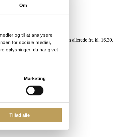
Om
 medier og til at analysere
nerne gør deres entré på guldløberen allerede fra kl. 16.30.
nden for sociale medier,
e oplysninger, du har givet
Marketing
Tillad alle