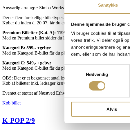
Samtykke
Ansvarlig arrangør: Simba Works ApS
Der er flere forskellige billettyper.
Køber du inden d. 20.07. får du en eksklusiv Earlybird rabat – men du 
Denne hjemmeside bruger c
Premium Billetter (Kat. A): 1199,- +gebyr
Vi bruger cookies til at tilpas
Med en Premium billet sidder du lige bag alle creators og de nominerede
vores trafik. Vi deler også 
annonceringspartnere og anal
Kategori B: 599,- +gebyr
Med en Kategori B-billet får du plads lige bag Premium Billetterne på
dem, eller som de har indsaml
Kategori C: 549,- +gebyr
Samtykkevalg
Med en Kategori C-billet får du plads på de øvrige tribunepladser.
Nødvendig
OBS: Der er et begrænset antal ledsagerbilletter til rådighed.
Køb af billetter inkl. ledsager kræver gyldigt ledsagerkort og købes v
Eventet er støttet af Næstved Erhverv og Næstved Kommunes Eventp
Køb billet
Afvis
K-POP 2/9