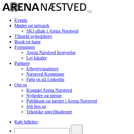
Events
Møder og netværk
SKI aftale i Arena Næstved
TIlmeld nyhedsbrev
Book en bane
Foreninger
Arena Næstved bestyrelse
Lej lokaler
Partnere
Erhvervspartnere
Næstved Kommune
Følg os på Linkedin
Om os
Kontakt Arena Næstved
Nyheder og presse
Publikum og gæster i Arena Næstved
Job hos os
Tekniske specifikationer
Køb billetter
Søg
efter: