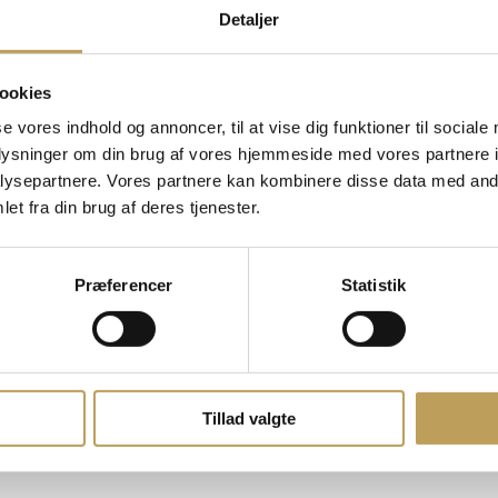
Detaljer
skal være hurtig, der er begrænset Earlybird billetter!
ookies
se vores indhold og annoncer, til at vise dig funktioner til sociale
 – på de forreste rækker på gulvet i salen. Du får adgang når alle stjer
oplysninger om din brug af vores hjemmeside med vores partnere i
ysepartnere. Vores partnere kan kombinere disse data med andr
 gulvet samt på tribune D.
et fra din brug af deres tjenester.
Præferencer
Statistik
ia Ticketmasters Fansupport.
ulje
Tillad valgte