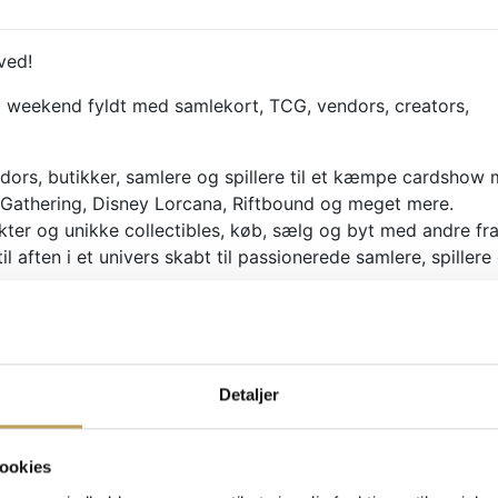
ved!
el weekend fyldt med samlekort, TCG, vendors, creators,
dors, butikker, samlere og spillere til et kæmpe cardshow
athering, Disney Lorcana, Riftbound og meget mere.
kter og unikke collectibles, køb, sælg og byt med andre fr
 aften i et univers skabt til passionerede samlere, spillere
reators, meetups, legeareal, brætspilsområde, kreaområde
 unge og voksne.
, der elsker TCG, collectibles, gaming, community og oplevel
Detaljer
ler, ny i hobbyen eller kommer med hele familien.
Mød stjernerne og opl
ookies