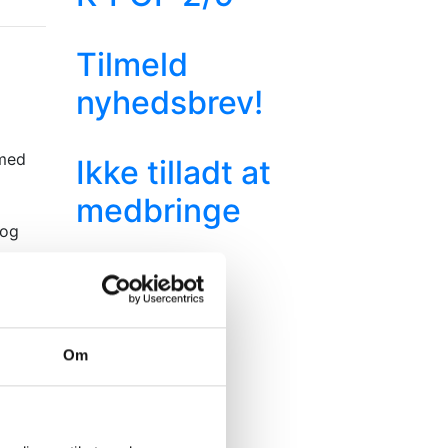
Tilmeld
nyhedsbrev!
 med
Ikke tilladt at
medbringe
a
 og
,
ser,
Om
ev