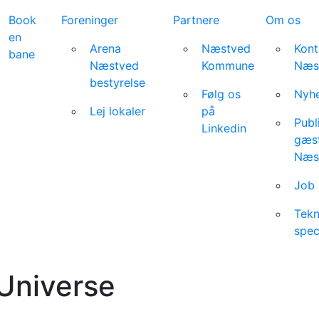
Book
Foreninger
Partnere
Om os
en
Arena
Næstved
Kont
bane
Næstved
Kommune
Næs
bestyrelse
Følg os
Nyhe
Lej lokaler
på
Publ
Linkedin
gæst
Næs
Job 
Tekn
spec
 Universe