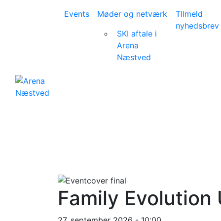
Events
Møder og netværk
TIlmeld
nyhedsbrev
SKI aftale i
Arena
Næstved
Family Evolution
27. september 2026 - 10:00