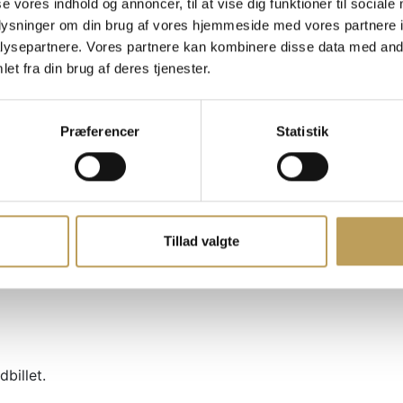
kæmpe cardshow
se vores indhold og annoncer, til at vise dig funktioner til sociale
oplysninger om din brug af vores hjemmeside med vores partnere i
Family Evolution Universe samler nogle af de
ysepartnere. Vores partnere kan kombinere disse data med andr
populære YouTubere med mulighed for spæn
et fra din brug af deres tjenester.
meet-ups.
Gå på opdagelse i et stort legeområde, oplev
Præferencer
Statistik
store cardshow, prøv kræfter med TCG og dy
i den fascinerende verden af Pokémon, One P
og meget mere.
Det er en unik mulighed for samlere, fans og
nysgerrige sjæle, der kan se frem til en opleve
Tillad valgte
over det sædvanlige.
billet.