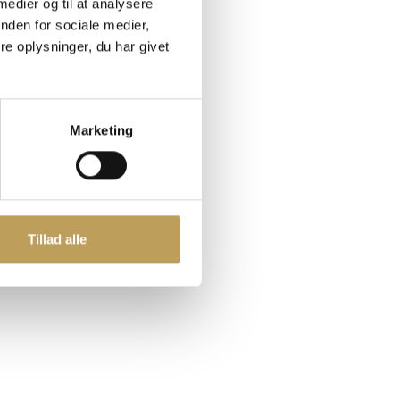
 medier og til at analysere
nden for sociale medier,
 mest
e oplysninger, du har givet
dende
 det
Marketing
k ned
iece
lse ud
Tillad alle