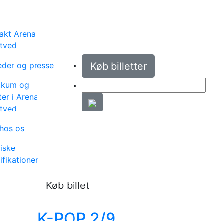
akt Arena
tved
der og presse
Køb billetter
ikum og
er i Arena
tved
hos os
iske
ifikationer
Køb billet
K-POP 2/9