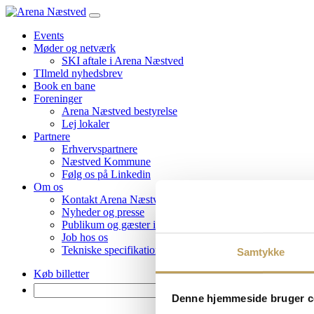
Events
Møder og netværk
SKI aftale i Arena Næstved
TIlmeld nyhedsbrev
Book en bane
Foreninger
Arena Næstved bestyrelse
Lej lokaler
Partnere
Erhvervspartnere
Næstved Kommune
Følg os på Linkedin
Om os
Kontakt Arena Næstved
Nyheder og presse
Publikum og gæster i Arena Næstved
Job hos os
Tekniske specifikationer
Samtykke
Køb billetter
Søg
Denne hjemmeside bruger c
efter: