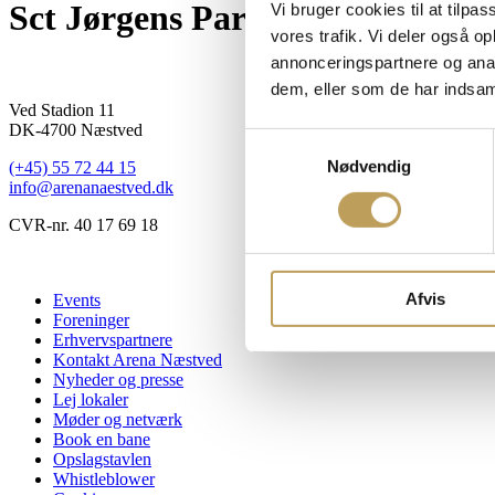
Sct Jørgens Park Slagteren
Vi bruger cookies til at tilpas
vores trafik. Vi deler også 
annonceringspartnere og anal
dem, eller som de har indsaml
Ved Stadion 11
DK-4700 Næstved
Samtykkevalg
Nødvendig
(+45) 55 72 44 15
info@arenanaestved.dk
CVR-nr. 40 17 69 18
Afvis
Events
Foreninger
Erhvervspartnere
Kontakt Arena Næstved
Nyheder og presse
Lej lokaler
Møder og netværk
Book en bane
Opslagstavlen
Whistleblower