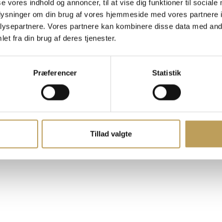
se vores indhold og annoncer, til at vise dig funktioner til sociale
Erhvervspartnere
oplysninger om din brug af vores hjemmeside med vores partnere i
Kontakt Arena Næstv
ysepartnere. Vores partnere kan kombinere disse data med andr
Nyheder og presse
et fra din brug af deres tjenester.
Lej lokaler
Møder og netværk
Book en bane
Præferencer
Statistik
Opslagstavlen
Whistleblower
Cookies
Tillad valgte