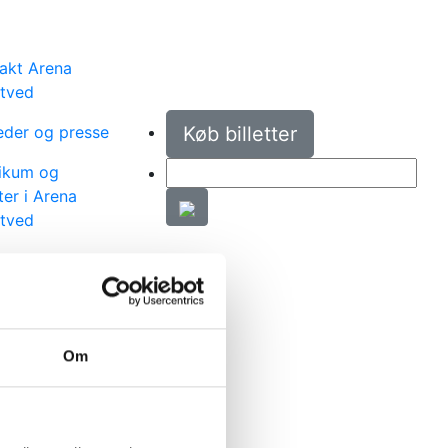
akt Arena
tved
der og presse
Køb billetter
ikum og
er i Arena
tved
hos os
iske
ifikationer
Om