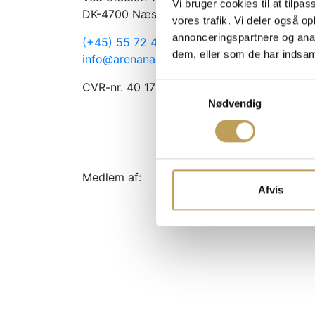
Vi bruger cookies til at tilpas
DK-4700 Næstved
vores trafik. Vi deler også 
annonceringspartnere og anal
(+45) 55 72 44 15
dem, eller som de har indsaml
info@arenanaestved.dk
CVR-nr. 40 17 69 18
Samtykkevalg
Nødvendig
Medlem af:
Afvis