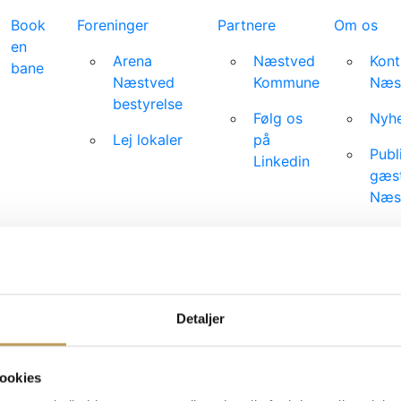
Book
Foreninger
Partnere
Om os
en
Arena
Næstved
Kont
bane
Næstved
Kommune
Næs
bestyrelse
Følg os
Nyhe
Lej lokaler
på
Publ
Linkedin
gæst
Næs
Job 
Tekn
spec
Detaljer
dt
Events
ookies
Foreninger