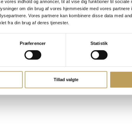
se vores indhold og annoncer, til at vise dig funktioner til sociale
Erhvervspartnere
oplysninger om din brug af vores hjemmeside med vores partnere i
Kontakt Arena Næstv
ysepartnere. Vores partnere kan kombinere disse data med andr
Nyheder og presse
et fra din brug af deres tjenester.
Lej lokaler
Møder og netværk
Book en bane
Præferencer
Statistik
Opslagstavlen
Whistleblower
Cookies
Tillad valgte