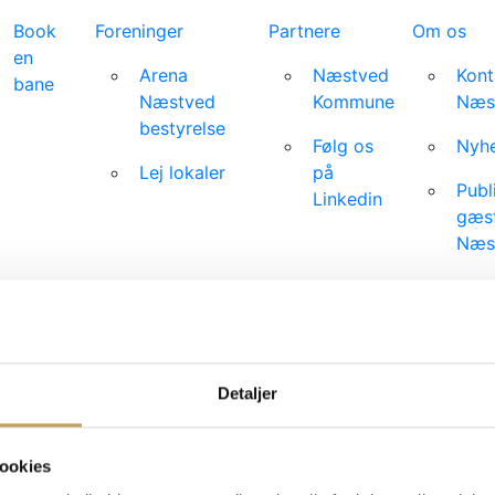
Book
Foreninger
Partnere
Om os
en
Arena
Næstved
Kont
bane
Næstved
Kommune
Næs
bestyrelse
Følg os
Nyhe
Lej lokaler
på
Publ
Linkedin
gæst
Næs
Job 
Tekn
spec
Detaljer
Events
ookies
Foreninger