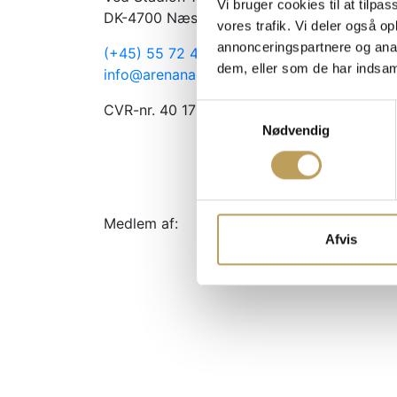
Vi bruger cookies til at tilpas
DK-4700 Næstved
vores trafik. Vi deler også 
annonceringspartnere og anal
(+45) 55 72 44 15
dem, eller som de har indsaml
info@arenanaestved.dk
CVR-nr. 40 17 69 18
Samtykkevalg
Nødvendig
Medlem af:
Afvis