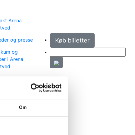
akt Arena
tved
der og presse
Køb billetter
ikum og
er i Arena
tved
hos os
iske
ifikationer
Om