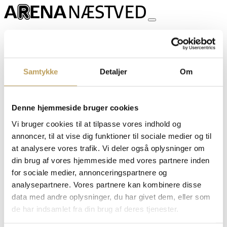
Events
Møder og netværk
SKI aftale i Arena Næstved
TIlmeld nyhedsbrev
Book en bane
Samtykke
Detaljer
Om
Foreninger
Arena Næstved bestyrelse
Lej lokaler
Partnere
Denne hjemmeside bruger cookies
Erhvervspartnere
Vi bruger cookies til at tilpasse vores indhold og
Næstved Kommune
Følg os på Linkedin
annoncer, til at vise dig funktioner til sociale medier og til
Om os
at analysere vores trafik. Vi deler også oplysninger om
Kontakt Arena Næstved
din brug af vores hjemmeside med vores partnere inden
Nyheder og presse
Publikum og gæster i Arena Næstved
for sociale medier, annonceringspartnere og
Job hos os
analysepartnere. Vores partnere kan kombinere disse
Tekniske specifikationer
data med andre oplysninger, du har givet dem, eller som
Køb billetter
de har indsamlet fra din brug af deres tjenester.
Søg
efter: