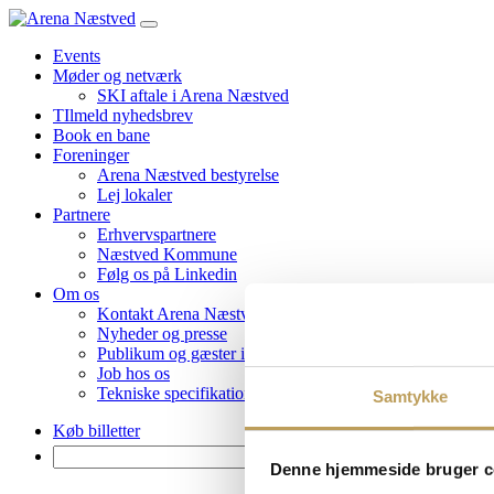
Events
Møder og netværk
SKI aftale i Arena Næstved
TIlmeld nyhedsbrev
Book en bane
Foreninger
Arena Næstved bestyrelse
Lej lokaler
Partnere
Erhvervspartnere
Næstved Kommune
Følg os på Linkedin
Om os
Kontakt Arena Næstved
Nyheder og presse
Publikum og gæster i Arena Næstved
Job hos os
Tekniske specifikationer
Samtykke
Køb billetter
Søg
Denne hjemmeside bruger c
efter: