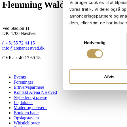
Flemming Waldorf
Vi bruger cookies til at tilpas
vores trafik. Vi deler også 
annonceringspartnere og anal
dem, eller som de har indsaml
Ved Stadion 11
DK-4700 Næstved
Samtykkevalg
Nødvendig
(+45) 55 72 44 15
info@arenanaestved.dk
CVR-nr. 40 17 69 18
Afvis
Events
Foreninger
Erhvervspartnere
Kontakt Arena Næstved
Nyheder og presse
Lej lokaler
Møder og netværk
Book en bane
Opslagstavlen
Whistleblower