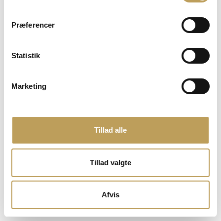
Nyheder og presse
Lej lokaler
Præferencer
Møder og netværk
Book en bane
Opslagstavlen
Statistik
Whistleblower
Cookies
Marketing
Medlem af:
Tillad alle
Tillad valgte
Afvis