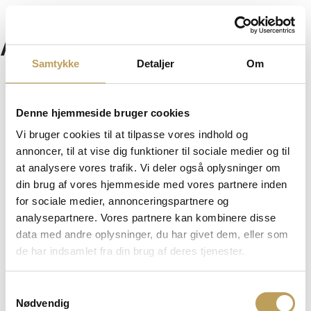
Annette Wulff
Samtykke
Detaljer
Om
Ved Stadion 11
DK-4700 Næstved
Denne hjemmeside bruger cookies
Vi bruger cookies til at tilpasse vores indhold og
(+45) 55 72 44 15
annoncer, til at vise dig funktioner til sociale medier og til
info@arenanaestved.dk
at analysere vores trafik. Vi deler også oplysninger om
CVR-nr. 40 17 69 18
din brug af vores hjemmeside med vores partnere inden
for sociale medier, annonceringspartnere og
analysepartnere. Vores partnere kan kombinere disse
data med andre oplysninger, du har givet dem, eller som
Events
de har indsamlet fra din brug af deres tjenester.
Foreninger
Erhvervspartnere
Samtykkevalg
Kontakt Arena Næstved
Nødvendig