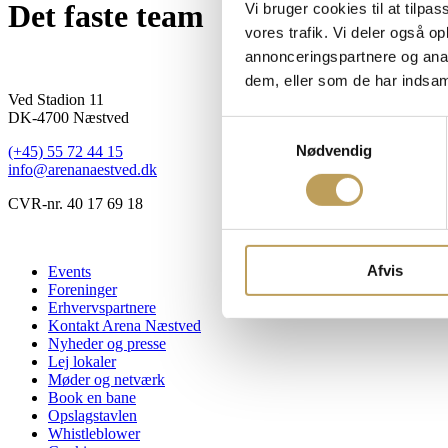
Det faste team
Vi bruger cookies til at tilpas
vores trafik. Vi deler også 
annonceringspartnere og anal
dem, eller som de har indsaml
Ved Stadion 11
DK-4700 Næstved
Samtykkevalg
Nødvendig
(+45) 55 72 44 15
info@arenanaestved.dk
CVR-nr. 40 17 69 18
Afvis
Events
Foreninger
Erhvervspartnere
Kontakt Arena Næstved
Nyheder og presse
Lej lokaler
Møder og netværk
Book en bane
Opslagstavlen
Whistleblower