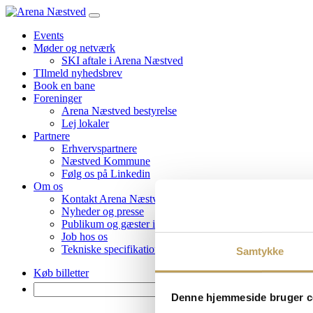
Events
Møder og netværk
SKI aftale i Arena Næstved
TIlmeld nyhedsbrev
Book en bane
Foreninger
Arena Næstved bestyrelse
Lej lokaler
Partnere
Erhvervspartnere
Næstved Kommune
Følg os på Linkedin
Om os
Kontakt Arena Næstved
Nyheder og presse
Publikum og gæster i Arena Næstved
Job hos os
Tekniske specifikationer
Samtykke
Køb billetter
Søg
Denne hjemmeside bruger c
efter: