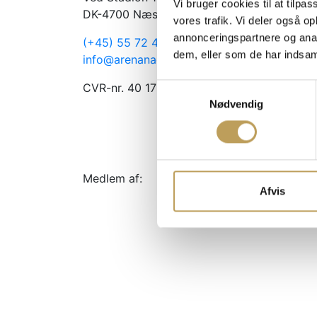
Vi bruger cookies til at tilpas
DK-4700 Næstved
vores trafik. Vi deler også 
annonceringspartnere og anal
(+45) 55 72 44 15
dem, eller som de har indsaml
info@arenanaestved.dk
CVR-nr. 40 17 69 18
Samtykkevalg
Nødvendig
Medlem af:
Afvis