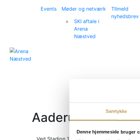
Events
Møder og netværk
TIlmeld
nyhedsbrev
SKI aftale i
Arena
Næstved
Samtykke
Aaderup VVS
Denne hjemmeside bruger c
Ved Stadion 11