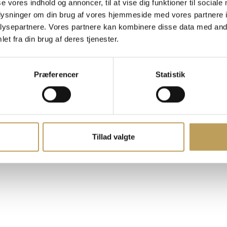
se vores indhold og annoncer, til at vise dig funktioner til sociale
Erhvervspartnere
oplysninger om din brug af vores hjemmeside med vores partnere i
Kontakt Arena Næstv
ysepartnere. Vores partnere kan kombinere disse data med andr
Nyheder og presse
et fra din brug af deres tjenester.
Lej lokaler
Møder og netværk
Book en bane
Præferencer
Statistik
Opslagstavlen
Whistleblower
Cookies
Tillad valgte