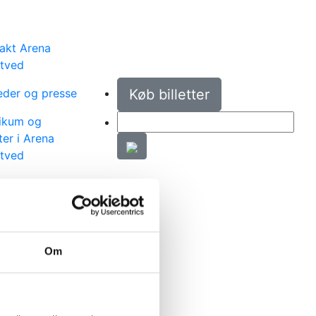
akt Arena
tved
der og presse
Køb billetter
ikum og
er i Arena
tved
hos os
iske
ifikationer
Om