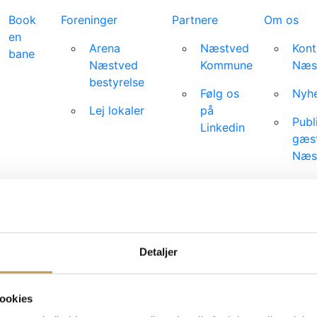
Book
Foreninger
Partnere
Om os
en
Arena
Næstved
Kont
bane
Næstved
Kommune
Næs
bestyrelse
Følg os
Nyhe
Lej lokaler
på
Publ
Linkedin
gæst
Næs
Job 
Tekn
spec
Detaljer
Events
ookies
Foreninger