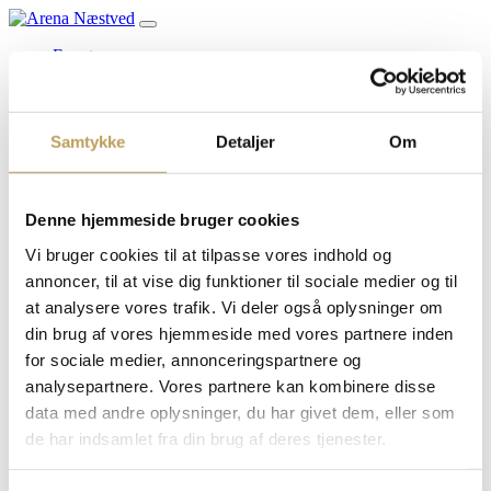
Events
Møder og netværk
SKI aftale i Arena Næstved
TIlmeld nyhedsbrev
Book en bane
Samtykke
Detaljer
Om
Foreninger
Arena Næstved bestyrelse
Lej lokaler
Partnere
Denne hjemmeside bruger cookies
Erhvervspartnere
Næstved Kommune
Vi bruger cookies til at tilpasse vores indhold og
Følg os på Linkedin
annoncer, til at vise dig funktioner til sociale medier og til
Om os
at analysere vores trafik. Vi deler også oplysninger om
Kontakt Arena Næstved
Nyheder og presse
din brug af vores hjemmeside med vores partnere inden
Publikum og gæster i Arena Næstved
for sociale medier, annonceringspartnere og
Job hos os
analysepartnere. Vores partnere kan kombinere disse
Tekniske specifikationer
data med andre oplysninger, du har givet dem, eller som
Køb billetter
de har indsamlet fra din brug af deres tjenester.
Søg
efter: